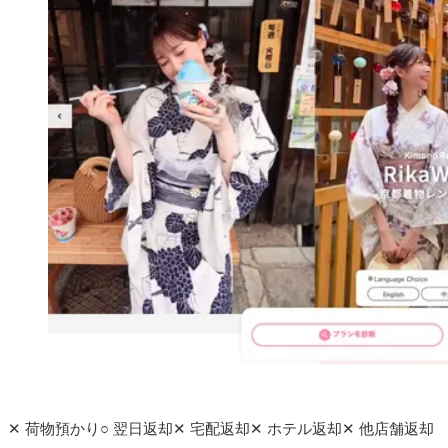
公式サイトへ
✕
荷物預かり
○
翌日返却
✕
宅配返却
✕
ホテル返却
✕
他店舗返却