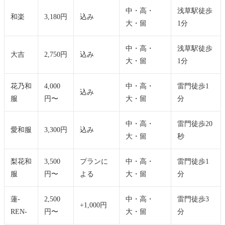
中・高・
浅草駅徒歩
和楽
3,180円
込み
大・留
1分
中・高・
浅草駅徒歩
大吉
2,750円
込み
大・留
1分
花乃和
4,000
中・高・
雷門徒歩1
込み
服
円〜
大・留
分
中・高・
雷門徒歩20
愛和服
3,300円
込み
大・留
秒
梨花和
3,500
プランに
中・高・
雷門徒歩1
服
円〜
よる
大・留
分
蓮-
2,500
中・高・
雷門徒歩3
+1,000円
REN-
円〜
大・留
分