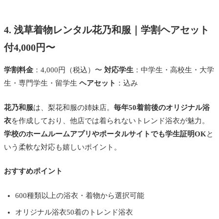
4. 浅草着物レンタル花乃和服｜学割ヘアセット
付4,000円〜
学割料金
：4,000円（税込）〜
対応学生
：中学生・高校生・大学
生・専門学生・留学生
ヘアセット
：込み
花乃和服
は、梨花和服の姉妹店。
毎年50着前後のオリジナル浴
衣
を作成しており、他店では着られないトレンド浴衣が魅力。
学校のホームルームアプリやポータルサイトでも学生証明OK
と
いう柔軟な対応も嬉しいポイント。
おすすめポイント
600種類以上の浴衣・着物から選択可能
オリジナル浴衣50着のトレンド浴衣