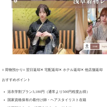
公式サイトへ
○
荷物預かり
○
翌日返却
✕
宅配返却
✕
ホテル返却
✕
他店舗返却
おすすめポイント
浴衣学割プラン3,180円（通常より500円程度お得）
国家資格保有の着付け師・ヘアスタイリスト在籍