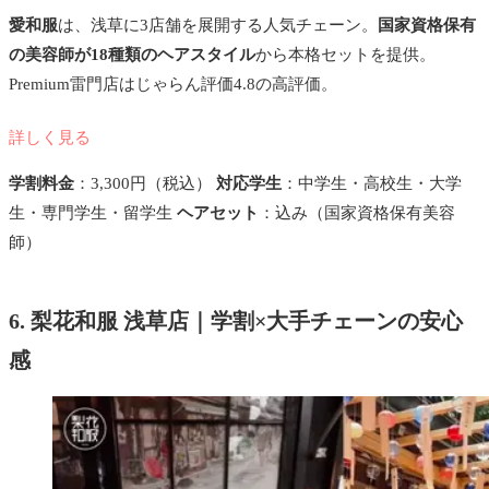
愛和服
は、浅草に3店舗を展開する人気チェーン。
国家資格保有
の美容師が18種類のヘアスタイル
から本格セットを提供。
Premium雷門店はじゃらん評価4.8の高評価。
詳しく見る
学割料金
：3,300円（税込）
対応学生
：中学生・高校生・大学
生・専門学生・留学生
ヘアセット
：込み（国家資格保有美容
師）
6. 梨花和服 浅草店｜学割×大手チェーンの安心
感