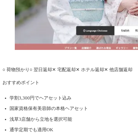
公式サイトへ
○
荷物預かり
○
翌日返却
✕
宅配返却
✕
ホテル返却
✕
他店舗返却
おすすめポイント
学割3,300円でヘアセット込み
国家資格保有美容師の本格ヘアセット
浅草3店舗から立地を選択可能
通学定期でも適用OK