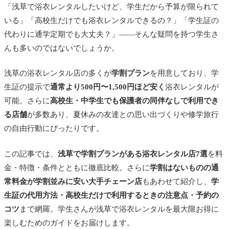
「浅草で浴衣レンタルしたいけど、学生だから予算が限られて
いる」「高校生だけでも浴衣レンタルできるの？」「学生証の
代わりに通学定期でも大丈夫？」——そんな疑問を持つ学生さ
んも多いのではないでしょうか。
浅草の浴衣レンタル店の多くが
学割プラン
を用意しており、学
生証の提示で
通常より500円〜1,500円ほど安く
浴衣レンタルが
可能。さらに
高校生・中学生でも保護者の同伴なしで利用でき
る店舗
が多数あり、夏休みの友達との思い出づくりや修学旅行
の自由行動にぴったりです。
この記事では、
浅草で学割プランがある浴衣レンタル店7選
を料
金・特徴・条件とともに徹底比較。さらに
学割はないものの通
常料金が学割並みに安い大手チェーン店
もあわせて紹介し、
学
生証の代用方法・高校生だけで利用するときの注意点・予約の
コツ
まで網羅。学生さんが浅草で浴衣レンタルを最大限お得に
楽しむためのガイドをお届けします。