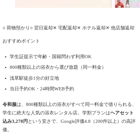
公式サイトへ
○
荷物預かり
○
翌日返却
✕
宅配返却
✕
ホテル返却
✕
他店舗返却
おすすめポイント
学生証提示で年齢・国籍問わず利用OK
800種類以上の浴衣から選び放題（同一料金）
浅草駅徒歩1分の好立地
当日予約OK・24時間WEB予約
令和服
は、800種類以上の浴衣がすべて同一料金で借りられる、
学生に絶大な人気の浴衣レンタル店。学割プランは
ヘアセット
込み3,278円
という安さで、Google評価4.8（200件以上）の高評
価。