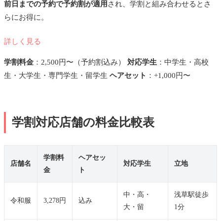
前日までの予約で予約割が適用
され、学割と組み合わせるとさ
らにお得に。
詳しく見る
学割料金
：2,500円〜（予約割込み）
対応学生
：中学生・高校
生・大学生・専門学生・留学生
ヘアセット
：+1,000円〜
学割対応店舗の料金比較表
学割料
ヘアセッ
店舗名
対応学生
立地
金
ト
中・高・
浅草駅徒歩
令和服
3,278円
込み
大・留
1分