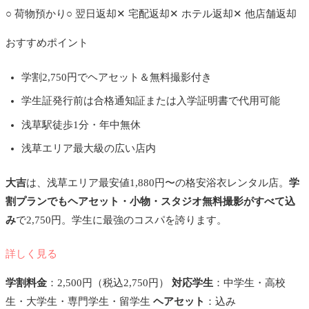
○
荷物預かり
○
翌日返却
✕
宅配返却
✕
ホテル返却
✕
他店舗返却
おすすめポイント
学割2,750円でヘアセット＆無料撮影付き
学生証発行前は合格通知証または入学証明書で代用可能
浅草駅徒歩1分・年中無休
浅草エリア最大級の広い店内
大吉
は、浅草エリア最安値1,880円〜の格安浴衣レンタル店。
学
割プランでもヘアセット・小物・スタジオ無料撮影がすべて込
み
で2,750円。学生に最強のコスパを誇ります。
詳しく見る
学割料金
：2,500円（税込2,750円）
対応学生
：中学生・高校
生・大学生・専門学生・留学生
ヘアセット
：込み