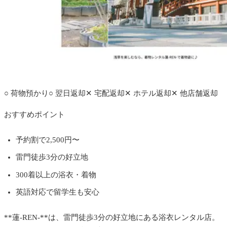
公式サイトへ
○
荷物預かり
○
翌日返却
✕
宅配返却
✕
ホテル返却
✕
他店舗返却
おすすめポイント
予約割で2,500円〜
雷門徒歩3分の好立地
300着以上の浴衣・着物
英語対応で留学生も安心
**蓮-REN-**は、雷門徒歩3分の好立地にある浴衣レンタル店。