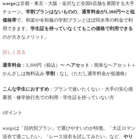
wargo
は京都・東京・大阪・金沢など全国8店舗を展開する大手
チェーン。
学割プランはないものの、通常料金が3,300円〜と低
価格帯
で、和楽や令和服の学割プランとほぼ同水準の料金で利
用できます。
学生証を持っていなくてもこの価格で利用できる
のが大きなメリット。
詳しく見る
通常料金
：3,300円（税込）〜
ヘアセット
：簡単なヘアセット＋
かんざしは無料込み
学割
：なし（ただし通常料金が低価格）
こんな学生におすすめ
：プランで迷いたくない・大手の安心感
重視・修学旅行先での利用・学生証を持っていない方
ℹ
ポイント
wargoは「目的別プラン」で選びやすいのが特徴。「大正ロマン
浴衣で過ごしたい」「レース浴衣を試してみたい」など、
やり